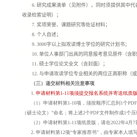
6.
研究成果清单（见附件），同时须提供其中代
收录检索证明）；
7.
奖项荣誉、课题研究等佐证材料；
8.
个人自述；
9. 3000
字以上拟攻读博士学位的研究计划书；
10.
单位人事部门出具的同意报考意见原件（含职
11.
硕士学位论文全文（含封面）；
12.
与申请攻读学位专业相关的两位正高职称（或
（三）递交材料相关注意事项
1.
申请材料第
1-11
项须提交报名系统并寄送纸质
（
1
）申请材料第
1-10
项，须按顺序汇总到
1
个
PDF
（硕士论文）”命名；将上述
2
个
PDF
文件制作成
1
个压
（
2
）申请材料第
1-11
项纸质版，请在
2022
年
4
月
7
2.
申请材料第
12
项“专家推荐书”，由专家本人填