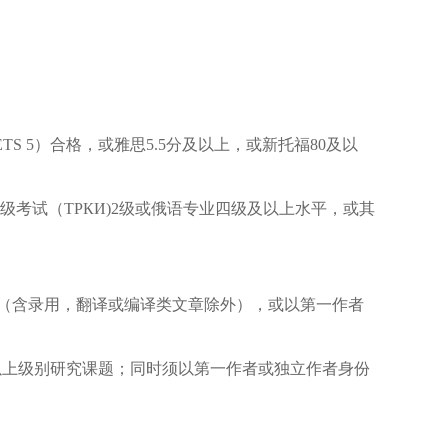
ETS 5
）合格，或雅思
5.5
分及以上，或新托福
80
及以
级考试（
ТРКИ)2
级或俄语专业四级及以上水平，或其
（含录用，翻译或编译类文章除外），或以第一作者
以上级别研究课题；同时须以第一作者或独立作者身份