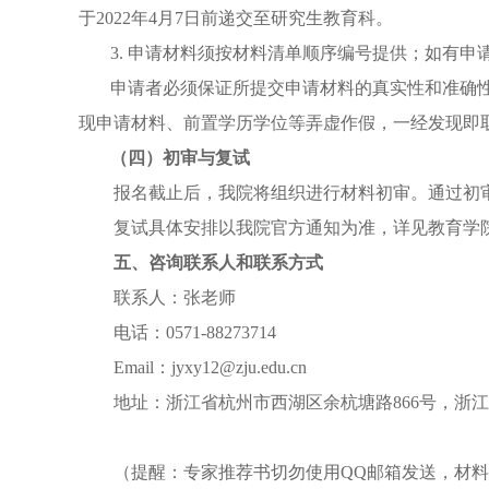
于
2022
年
4
月
7
日前递交至研究生教育科。
3.
申请材料须按材料清单顺序编号提供；如有申
申请者必须保证所提交申请材料的真实性和准确
现申请材料、前置学历学位等弄虚作假，一经发现即
（四）初审与复试
报名截止后，我院将组织进行材料初审。通过初
复试具体安排以我院官方通知为准，详见教育学
五、咨询联系人和联系方式
联系人：张老师
电话：
0571-88273714
Email
：
jyxy12@zju.edu.cn
地址：浙江省杭州市西湖区余杭塘路
866
号，浙江
（提醒：专家推荐书切勿使用
QQ
邮箱发送，材料