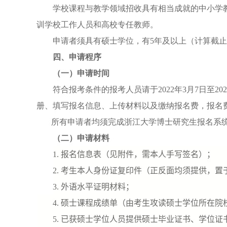
学校课程与教学领域招收具有相当成就的中小学
训学校工作人员和高校专任教师。
申请者须具有硕士学位，有
5
年及以上（计算截止
四、申请程序
（一）申请时间
符合报考条件的报考人员请于
2022
年
3
月
7
日至
202
册、填写报名信息、上传材料以及缴纳报名费，报名
所有申请者均须完成浙江大学博士研究生报名系
（二）申请材料
1.
报名信息表（见附件，需本人手写签名）；
2.
考生本人身份证复印件（正反面均须提供，置
3.
外语水平证明材料；
4.
硕士课程成绩单（由考生攻读硕士学位所在院
5.
已获硕士学位人员提供硕士毕业证书、学位证