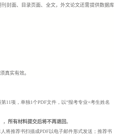
期刊封面、目录页面、全文，外文论文还需提供数据库
须真实有效。
料第
11
项，单独
1
个
PDF
文件，以“报考专业
+
考生姓名
），
所有材料提交后将不再退回
。
本人将推荐书扫描成
PDF
以电子邮件形式发送；推荐书