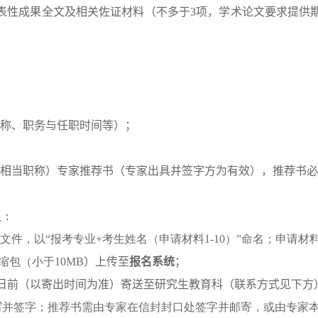
表性成果全文及相关佐证材料（不多于
3
项，学术论文要求提供
称、职务与任职时间等）；
相当职称）专家推荐书（专家出具并签字方为有效），推荐书必
版
：
文件，以“报考专业
+
考生姓名（申请材料
1-10
）”命名；申请材
缩包（小于
10MB
）上传至
报名系统
；
日前（以寄出时间为准）寄送至研究生教育科（联系方式见下方
写并签字；推荐书需由专家在信封封口处签字并邮寄，或由专家