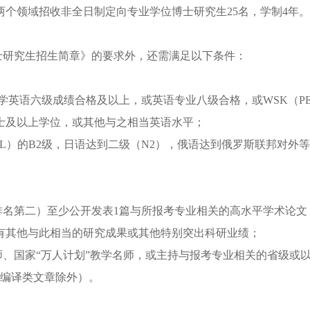
两个领域招收非全日制定向专业学位博士研究生
25名，
学制
4
年。
士研究生招生简章》的要求外，还需满足以下条件：
学英语六级成绩合格及以上，或英语专业八级合格，或
WSK
（
P
士及以上学位，或其他与之相当英语水平；
L
）的
B2
级，日语达到二级（
N2
），俄语达到俄罗斯联邦对外等
排名第二）至少公开发表
1
篇与所报考专业相关的高水平学术论文
有其他与此相当的研究成果或其他特别突出科研业绩；
、国家“万人计划”教学名师，或主持与报考专业相关的省级或
编译类文章除外）。