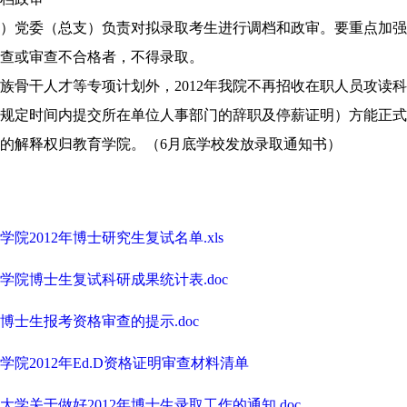
）党委（总支）负责对拟录取考生进行调档和政审。要重点加强
查或审查不合格者，不得录取。
族骨干人才等专项计划外，
2012
年我院不再招收在职人员攻读科
规定时间内提交所在单位人事部门的辞职及停薪证明）方能正式
的解释权归教育学院。
（
6
月底学校发放录取通知书）
学院
2012
年博士研究生复试名单
.xls
学院博士生复试科研成果统计表
.doc
博士生报考资格审查的提示
.doc
学院
2012
年
Ed.D
资格证明审查材料清单
大学关于做好
2012
年博士生录取工作的通知
.doc