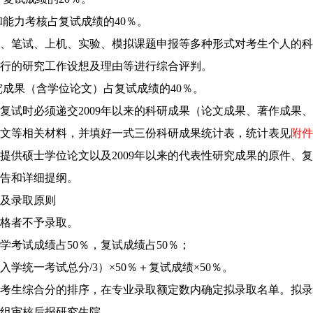
和能力考核占复试成绩的
40
％。
、笔试、上机、实验、模拟课题申报等多种形式对考生个人的科
行的研究工作设想及理由等进行综合评判。
究成果（含学位论文）占复试成绩的
40
％。
复试时必须递交
2009
年以来的科研成果（论文成果、著作成果、
文等相关材料，并填好一式三份科研成果统计表，统计表见
附件
提供硕士学位论文以及
2009
年以来的代表性研究成果的原件、复
告和详细提纲。
及录取原则
格者不予录取。
学考试成绩占
50
％，复试成绩占
50
％；
入学统一考试总分
/3
）×
50
％＋复试成绩×
50
％。
考生综合分的排序，在专业录取额定数内确定拟录取名单。拟录
组审核后报研究生院。