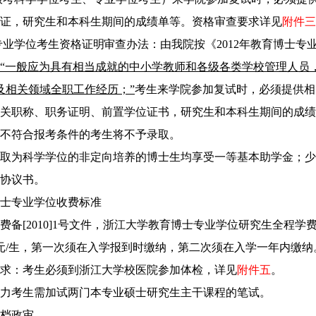
证，研究生和
本科生期间的成绩单等。资格审查要求详见
附件三
专业学位
考生资格
证明
审查办法：由我院按《
2012
年教育博士专业
“一般应为
具有相当成就的中小学教师和各级各类学校管理人员
及相关领域全职工作经历；”
考生来学院参加复试时，必须提供相
关职称、职务证明、前置学位证书，研究生和本科生期间的成绩
不符合报考条件的考生将不予录取
。
取为科学学位的非定向培养的博士生均享受一等基本助学金；少
协议书。
士专业学位收费标准
费备
[2010]1
号文件，浙江大学教育博士专业学位研究生全程学
元
/
生，第一次须在入学报到时缴纳，第二次须在入学一年内缴纳
求：考生必须到浙江大学校医院参加体检，详见
附件五
。
力
考生需加试
两门本专业硕士研究生主干课程的笔试。
档政审