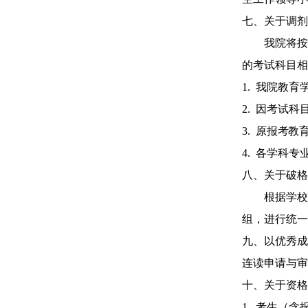
七、关于调剂
我院将按
的考试科目相
1
.
我院教育
2
.
因考试科
3
.
原
报考教
4.
各学科专
八、关于破格
根据学校
组，进行统一
九、以
优秀成
连读申请与审
十、关于资格
1
.
考生
（含