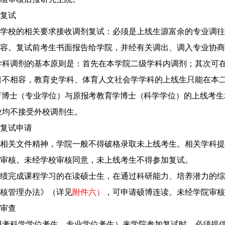
复试
学校的相关要求接收调剂复试：
必须是上线生源富余的专业调往
容。
复试前考生书面报告给学院，并经有关调出、调入专业协商
学科调剂的基本原则是：首先在本学院二级学科内调剂；其次可
目不相容，教育史学科、体育人文社会学学科的上线生只能在本
育博士（专业学位）与
原
报考教育学博士（
科学学位）
的
上线
考生
业均不接受外校调剂生。
复试
申请
相关文件精神，学院一般不
得破格录取未上线考生
。相关学科提
审核。
未经学校审核同意，未上线考生不得参加复试。
绩完成课程学习的在读硕士生，在通过科研能力、培养潜力的综
核管理办法》（详见
附件六）
，
可申请硕博连读。
未经学院审核
审查
报考科学学位考生、专业学位考生）
来学院参加复试时，必须提