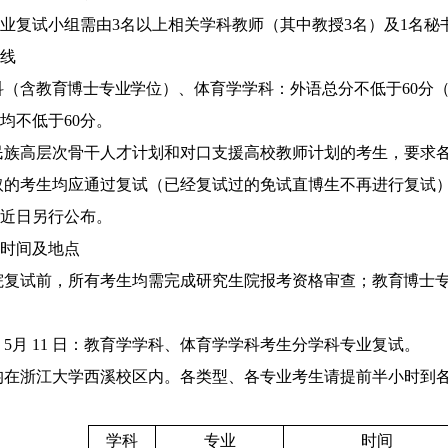
业复试小组需由
3
名以上相关学科教师（其中教授
3
名）及
1
名秘
线
科（含
教育博士专业学位
）、体育学学科：外语总分不低于60分
均不低于60分。
民族高层次骨干人才计划和对口支援高校教师计划的考生，要求各
取的考生均应通过复试（已经复试过的免试直博生不再进行
复试
近日另行公布。
时间及地点
院复试前，所有考生均需完成研究生院报考资格审查；
教育博士
5月 11 日：教育学学科、体育学学科考生分
学科专业
复试。
均在浙江大学西溪校区内。各类型、各专业考生请提前半小时到
学科
专业
时间