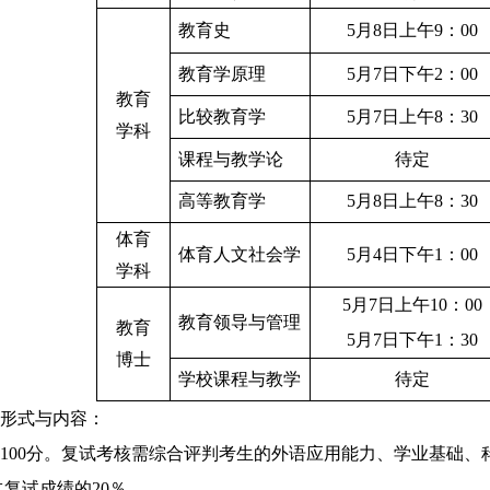
教育史
5
月
8
日
上午9
：
00
教育学原理
5
月
7
日
下午
2
：
00
教育
比较教育学
5
月
7
日
上午
8
：
30
学科
课程与教学论
待定
高等教育学
5
月
8
日
上午
8
：
30
体育
体育人文社会学
5
月
4
日
下午
1
：
00
学科
5
月
7
日
上午
10
：
00
教育领导与管理
教育
5
月
7
日
下午
1
：
30
博士
学校课程与教学
待定
形式与内容：
100
分。
复试考核需综合评判考生的外语应用能力、学业基础、
占复试成绩的
20
％。