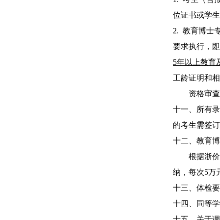
位证书或学生
2
.
教育博士
要求执行，
即
5年以上教育
工龄证明和相
资格审查
十一、
所
有录
的考生需签订
十二、
教育博
根据浙价
纳，每次
5
万
十三、体检要
十四、
同等学
十五、关于
调